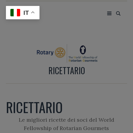
IT
RICETTARIO
RICETTARIO
Le migliori ricette dei soci del World
Fellowship of Rotarian Gourmets