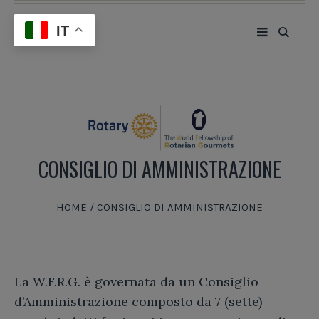
IT
CONSIGLIO DI AMMINISTRAZIONE
HOME
/
CONSIGLIO DI AMMINISTRAZIONE
La W.F.R.G. è governata da un Consiglio
d’Amministrazione composto da 7 (sette)