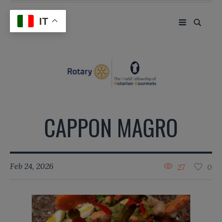
IT
CAPPON MAGRO
Feb 24, 2026
27
0