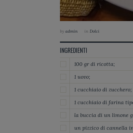
by
admin
in
Dolci
INGREDIENTI
100 gr di ricotta;
1 uovo;
1 cucchiaio di zucchero;
1 cucchiaio di farina tip
la buccia di un limone g
un pizzico di cannella i