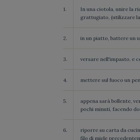
1.
In una ciotola, unire la r
grattugiato, (utilizzare
2.
in un piatto, battere un 
3.
versare nell'impasto, e
4.
mettere sul fuoco un pent
5.
appena sarà bollente, ver
pochi minuti, facendo dora
6.
riporre su carta da cucin
filo di miele precedentem