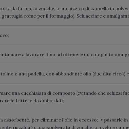
icotta, la farina, lo zucchero, un pizzico di cannella in polve
 la grattugia come per il formaggio). Schiacciare e amalgam
uovo;
 continuare a lavorare, fino ad ottenere un composto omo
olino o una padella, con abbondante olio (due dita circa) e
sare una cucchiaiata di composto (evitando che schizzi fuori
re le frittelle da ambo i lati;
a assorbente, per eliminare l'olio in eccesso; • passarle in
ente riscaldato, una spolverata di zucchero a velo e cannel