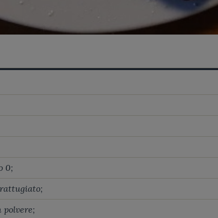
o 0;
rattugiato;
n polvere;