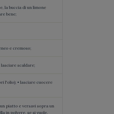
re, la buccia di un limone
are bene;
geneo e cremoso;
 lasciare scaldare;
 l'olio); • lasciare cuocere
 un piatto e versavi sopra un
la in polvere, se si vuole.