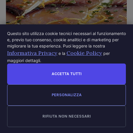
Questo sito utilizza cookie tecnici necessari al funzionamento
e, previo tuo consenso, cookie analitici e di marketing per
migliorare la tua esperienza. Puoi leggere la nostra
Informativa Privacy
Cookie Policy
e la
per
maggiori dettagli.
CARPACCIO DI PESCE SPADA ALL’ARANCIA
ACCETTA TUTTI
Socio: Vincenzo Carollo Carpaccio di pesce spada
all’arancia
PERSONALIZZA
RIFIUTA NON NECESSARI
Secondi Piatti